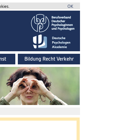
okies.
OK
nst
Bildung Recht Verkehr