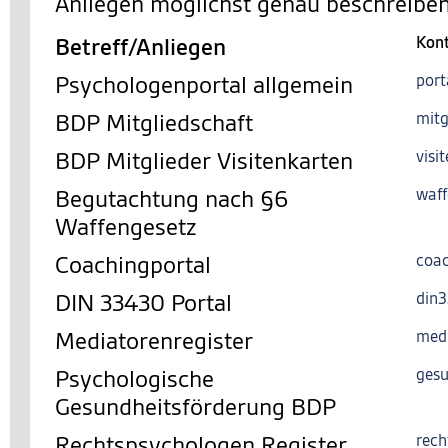
Anliegen möglichst genau beschreiben
Betreff/Anliegen
Kon
Psychologenportal allgemein
port
BDP Mitgliedschaft
mitg
BDP Mitglieder Visitenkarten
visi
Begutachtung nach §6
waff
Waffengesetz
Coachingportal
coac
DIN 33430 Portal
din
Mediatorenregister
med
Psychologische
gesu
Gesundheitsförderung BDP
Rechtspsychologen Register
rech